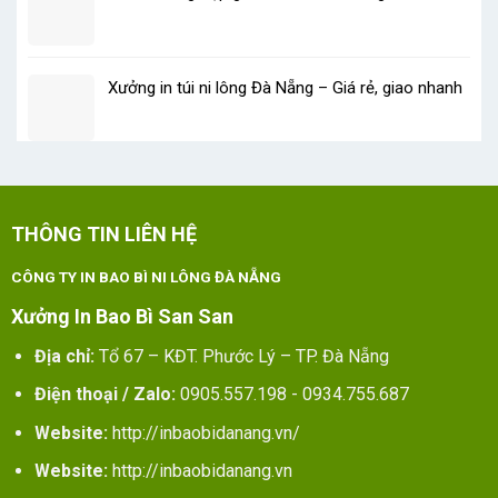
Xưởng in túi ni lông Đà Nẵng – Giá rẻ, giao nhanh
THÔNG TIN LIÊN HỆ
CÔNG TY IN BAO BÌ NI LÔNG ĐÀ NẴNG
Xưởng In Bao Bì San San
Địa chỉ:
Tổ 67 – KĐT. Phước Lý – TP. Đà Nẵng
Điện thoại / Zalo:
0905.557.198 - 0934.755.687
Website:
http://inbaobidanang.vn/
Website:
http://inbaobidanang.vn