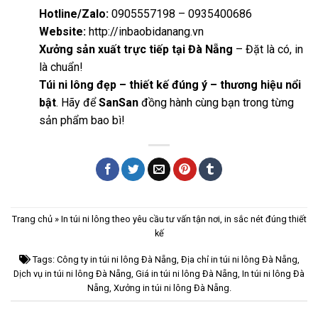
Hotline/Zalo:
0905557198 – 0935400686
Website:
http://inbaobidanang.vn
Xưởng sản xuất trực tiếp tại Đà Nẵng
– Đặt là có, in
là chuẩn!
Túi ni lông đẹp – thiết kế đúng ý – thương hiệu nổi
bật
. Hãy để
SanSan
đồng hành cùng bạn trong từng
sản phẩm bao bì!
Trang chủ
»
In túi ni lông theo yêu cầu tư vấn tận nơi, in sắc nét đúng thiết
kế
Tags:
Công ty in túi ni lông Đà Nẵng
,
Địa chỉ in túi ni lông Đà Nẵng
,
Dịch vụ in túi ni lông Đà Nẵng
,
Giá in túi ni lông Đà Nẵng
,
In túi ni lông Đà
Nẵng
,
Xưởng in túi ni lông Đà Nẵng
.