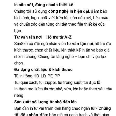
In sắc nét, đúng chuẩn thiết kế
Chúng tôi sử dụng
công nghệ in hiện đại
, đảm bảo
hình ảnh, logo, chữ viết trên túi luôn sắc nét, bền màu
và chuẩn xác đến từng chi tiết theo file thiết kế của
bạn.
Tư vấn tận nơi – Hỗ trợ từ A-Z
SanSan có đội ngũ nhân viên
tư vấn tận nơi
, hỗ trợ đo
kích thước, chọn chất liệu, lên thiết kế in ấn và báo giá
nhanh chóng. Chúng tôi lắng nghe – bạn chỉ việc lựa
chọn.
Đa dạng chất liệu & kích thước
Túi ni lông HD, LD, PE, PP
Túi quai xách, túi zipper, túi trong suốt, túi đục lỗ
In theo mọi kích thước: nhỏ, vừa, lớn hoặc theo yêu cầu
riêng
Sản xuất số lượng từ nhỏ đến lớn
Bạn cần in từ vài trăm đến hàng chục ngàn túi?
Chúng
tôi đều nhận
, đảm bảo giá cả cạnh tranh và thời gian