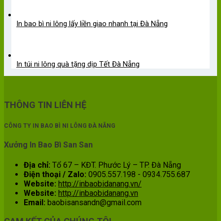
In bao bì ni lông lấy liền giao nhanh tại Đà Nẵng
In túi ni lông quà tặng dịp Tết Đà Nẵng
THÔNG TIN LIÊN HỆ
CÔNG TY IN BAO BÌ NI LÔNG ĐÀ NẴNG
Xưởng In Bao Bì San San
Địa chỉ:
Tổ 67 – KĐT. Phước Lý – TP. Đà Nẵng
Điện thoại / Zalo:
0905.557.198 - 0934.755.687
Website:
http://inbaobidanang.vn/
Website:
http://inbaobidanang.vn
Email:
baobisansandn@gmail.com