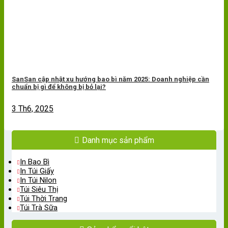
SanSan cập nhật xu hướng bao bì năm 2025: Doanh nghiệp cần
chuẩn bị gì để không bị bỏ lại?
3 Th6, 2025
Danh mục sản phẩm
In Bao Bì
In Túi Giấy
In Túi Nilon
Túi Siêu Thị
Túi Thời Trang
Túi Trà Sữa