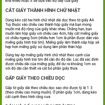
khá nhiều hoặc ít sẽ dựa vào độ dày của giấy.
CẮT GIẤY THÀNH HÌNH CHỮ NHẬT
Dùng kéo cắt hai hình chữ nhật dài dọc theo tờ giấy A4.
Tuỳ thuộc vào chiều cao thành hộp giấy mà bạn mong
muốn mà độ rộng của giấy khác nhau. Chẳng hạn, bạn
muốn làm hộp giấy với chiều cao 4cm, hãy cắt miếng giấy
có chiều ngang 5cm (nhiều hơn 1cm là phần được dán vào
miếng giấy hình trái tim). Miếng giấy làm thành nắp hộp sẽ
hẹp hơn miếng giấy sử dụng làm phần thân hộp.
Dùng tay ép miếng giấy hình chữ nhật theo cạnh của
miếng giấy hình trái tim để cân đo độ dài. Lúc đã xác định
được chiều dài của miếng giấy, để dư ra khoảng 1cm so
với độ dài cần thiết và cắt bỏ phần giấy thừa.
GẤP GIẤY THEO CHIỀU DỌC
Gấp tờ giấy dài theo chiều dọc sao cho được tỷ lệ 1: 3
(theo chiều cao mong muốn). Ở phần giấy 1cm, dùng kéo
cắt cạnh theo hình răng cưa.