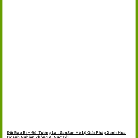
Đổi Bao Bì – Đổi Tương Lai: SanSan Hé Lộ Giải Pháp Xanh Hóa
Doanh Nghiệp Không Ai Ngờ Tới