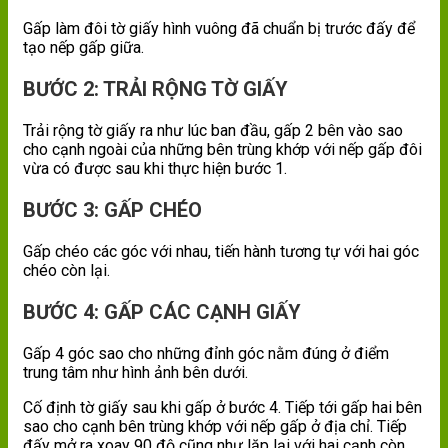
Gấp làm đôi tờ giấy hình vuông đã chuẩn bị trước đấy để
tạo nếp gấp giữa.
BƯỚC 2: TRẢI RỘNG TỜ GIẤY
Trải rộng tờ giấy ra như lúc ban đầu, gấp 2 bên vào sao
cho cạnh ngoài của những bên trùng khớp với nếp gấp đôi
vừa có được sau khi thực hiện bước 1.
BƯỚC 3: GẤP CHÉO
Gấp chéo các góc với nhau, tiến hành tương tự với hai góc
chéo còn lại.
BƯỚC 4: GẤP CÁC CẠNH GIẤY
Gấp 4 góc sao cho những đỉnh góc nằm đúng ở điểm
trung tâm như hình ảnh bên dưới.
Cố định tờ giấy sau khi gấp ở bước 4. Tiếp tới gấp hai bên
sao cho cạnh bên trùng khớp với nếp gấp ở địa chỉ. Tiếp
đấy mở ra xoay 90 độ cũng như lặp lại với hai cạnh còn