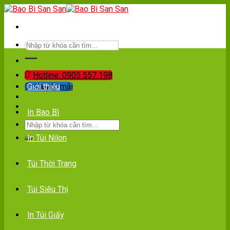
Skip
to
content
Tìm
kiếm:
Hotline: 0905 557 198
Giới thiệu
Khuyến mãi
In Bao Bì
Tìm
kiếm:
In Túi Nilon
Túi Thời Trang
Túi Siêu Thị
In Túi Giấy