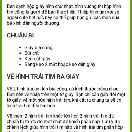
Bên cạnh hộp giấy hình chữ nhật, hình vuông thì hộp hình
tim cũng là gợi ý để bạn thực hiện. Thiệp hình tim với vẻ
ngoài cute hết nấc này có thể giúp bạn gửi các món quà
bé xinh đến người thương.
CHUẨN BỊ
Giấy bìa cứng;
Bút chì;
Kéo cắt giấy
Băng keo 2 mặt hoặc keo dán giấy
VẼ HÌNH TRÁI TIM RA GIẤY
Vẽ 2 hình trái tim lên bìa cứng, có kích thước bằng nhau.
Bạn nên vẽ nháp trên một tờ giấy. Bạn chỉ cần gấp đôi một
tờ giấy, vẽ một nửa hình trái tim, khi cắt ra chúng ta sẽ có
hình trái tim đều hai bên.
Vẽ thêm 2 hình trái tim khác lớn hơn 2 hình trái tim đã
chuẩn bị trước đó một chút để khiến phần nắp. Lưu ý độ
chênh lệch giữa hình trái tim nắp và hình trái tim phần hộp