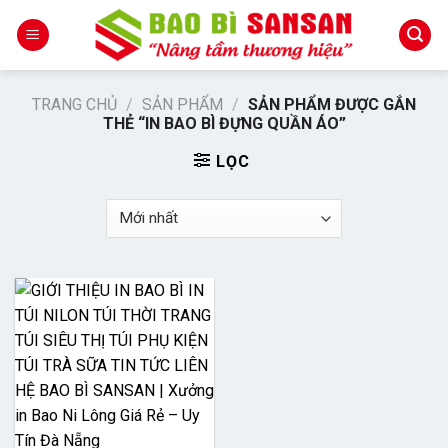
Skip
to
content
TRANG CHỦ
/
SẢN PHẨM
/
SẢN PHẨM ĐƯỢC GẮN
THẺ “IN BAO BÌ ĐỰNG QUẦN ÁO”
LỌC