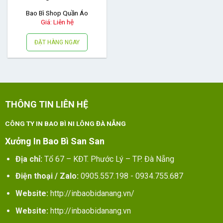
Bao Bì Shop Quần Áo
Giá: Liên hệ
ĐẶT HÀNG NGAY
THÔNG TIN LIÊN HỆ
CÔNG TY IN BAO BÌ NI LÔNG ĐÀ NẴNG
Xưởng In Bao Bì San San
Địa chỉ:
Tổ 67 – KĐT. Phước Lý – TP. Đà Nẵng
Điện thoại / Zalo:
0905.557.198 - 0934.755.687
Website:
http://inbaobidanang.vn/
Website:
http://inbaobidanang.vn