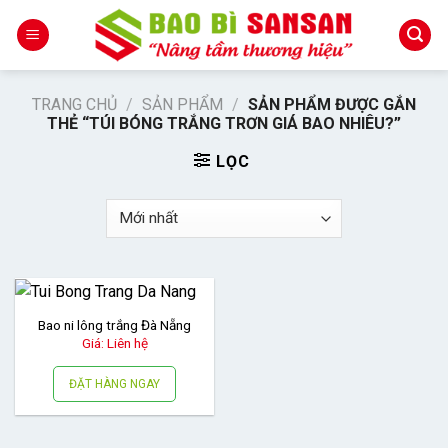
Skip
to
content
TRANG CHỦ
/
SẢN PHẨM
/
SẢN PHẨM ĐƯỢC GẮN
THẺ “TÚI BÓNG TRẮNG TRƠN GIÁ BAO NHIÊU?”
LỌC
Bao ni lông trắng Đà Nẵng
Giá: Liên hệ
ĐẶT HÀNG NGAY