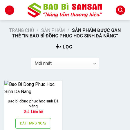
Skip
to
content
TRANG CHỦ
/
SẢN PHẨM
/
SẢN PHẨM ĐƯỢC GẮN
THẺ “IN BAO BÌ ĐỒNG PHỤC HỌC SINH ĐÀ NẴNG”
LỌC
Bao bì đồng phục học sinh Đà
Nẵng
Giá: Liên hệ
ĐẶT HÀNG NGAY