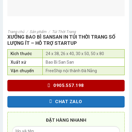
Trang chủ
/
Sản phẩm
/
Túi Thời Trang
XƯỞNG BAO BÌ SANSAN IN TÚI THỜI TRANG SỐ
LƯỢNG ÍT – HỖ TRỢ STARTUP
Kích thước
24 x 38, 26 x 40, 30 x 50, 50 x 80
Xuất xứ
Bao Bì San San
Vận chuyển
FreeShip nội thành Đà Nẵng
0905.557.198
CHAT ZALO
ĐẶT HÀNG NHANH