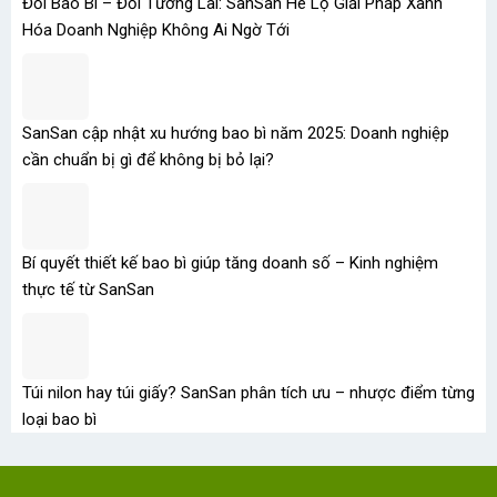
Đổi Bao Bì – Đổi Tương Lai: SanSan Hé Lộ Giải Pháp Xanh
Hóa Doanh Nghiệp Không Ai Ngờ Tới
SanSan cập nhật xu hướng bao bì năm 2025: Doanh nghiệp
cần chuẩn bị gì để không bị bỏ lại?
Bí quyết thiết kế bao bì giúp tăng doanh số – Kinh nghiệm
thực tế từ SanSan
Túi nilon hay túi giấy? SanSan phân tích ưu – nhược điểm từng
loại bao bì