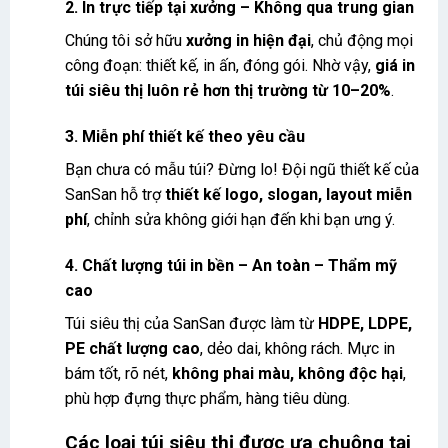
2. In trực tiếp tại xưởng – Không qua trung gian
Chúng tôi sở hữu
xưởng in hiện đại
, chủ động mọi
công đoạn: thiết kế, in ấn, đóng gói. Nhờ vậy,
giá in
túi siêu thị luôn rẻ hơn thị trường từ 10–20%
.
3. Miễn phí thiết kế theo yêu cầu
Bạn chưa có mẫu túi? Đừng lo! Đội ngũ thiết kế của
SanSan hỗ trợ
thiết kế logo, slogan, layout miễn
phí
, chỉnh sửa không giới hạn đến khi bạn ưng ý.
4. Chất lượng túi in bền – An toàn – Thẩm mỹ
cao
Túi siêu thị của SanSan được làm từ
HDPE, LDPE,
PE chất lượng cao
, dẻo dai, không rách. Mực in
bám tốt, rõ nét,
không phai màu, không độc hại
,
phù hợp đựng thực phẩm, hàng tiêu dùng.
Các loại túi siêu thị được ưa chuộng tại